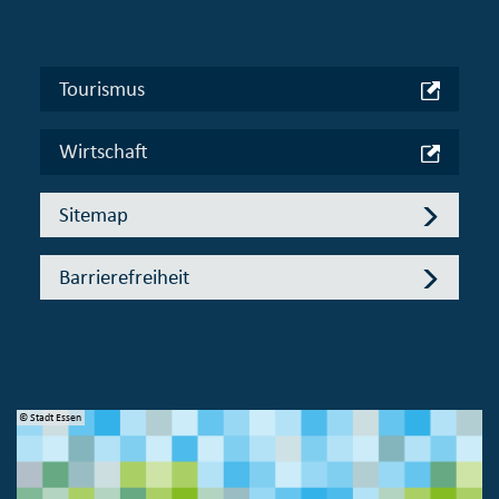
Tourismus
Wirtschaft
Sitemap
Barrierefreiheit
© Stadt Essen
© 