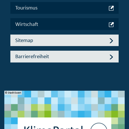
Tourismus
Wirtschaft
Sitemap
Barrierefreiheit
© Stadt Essen
© 