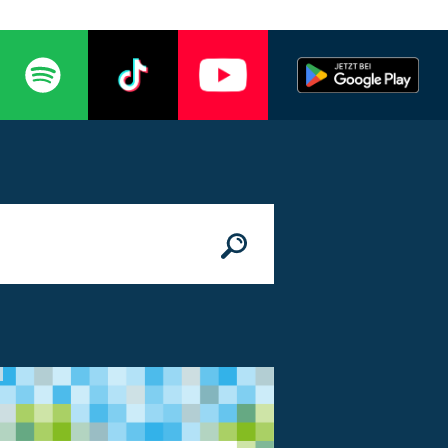
n
© Bundesministerium des Innern, für Bau 