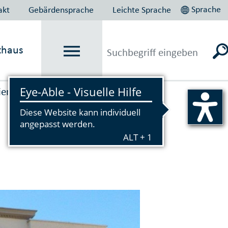
Sprache
akt
Gebärdensprache
Leichte Sprache
thaus
ienste
→