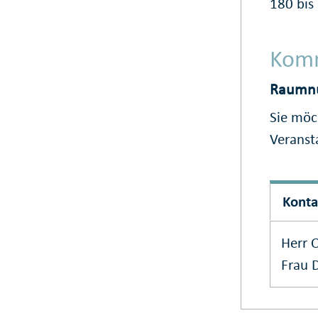
180 bis
Komm
Raumn
Sie möc
Veranst
Konta
Herr 
Frau 