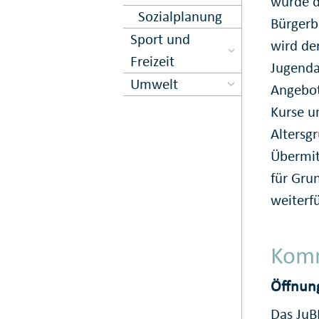
wurde d
Sozialplanung
Bürgerb
Sport und
wird de
Freizeit
Jugenda
Umwelt
Angebot
Kurse u
Altersg
Übermit
für Gru
weiterf
Komm
Öffnun
Das JuBB