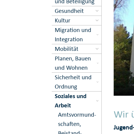
und Beteiligung
Gesundheit
Kultur
Migration und
Inte­gration
Mobilität
Planen, Bauen
und Wohnen
Sicher­heit und
Ord­nung
Soziales und
Arbeit
Wir 
Amts­vormund­
schaften,
Jugend
Beistand­