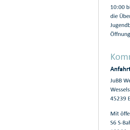
10:00 b
die Übe
Jugendb
Öffnung
Komm
Anfahr
JuBB W
Wessels
45239 
Mit öff
S6 S-Ba