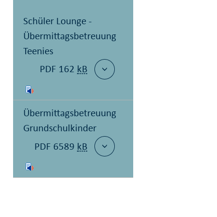
Schüler Lounge -
Übermittagsbetreuung
Teenies
PDF 162
kB
Übermittagsbetreuung
Grundschulkinder
PDF 6589
kB