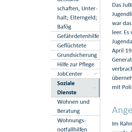
Das JuB
schaften, Unter­
Jugendl
halt; Eltern­geld;
war das
Bafög
leer. E
Gefährdeten­hilfe
Jugenda
Geflüchtete
April 1
Grund­sicherung
Generat
Hilfe zur Pflege
verbrac
JobCenter
überneh
Soziale
mit Pol
Dienste
Wohnen und
Ange
Beratung
Wohnungs­
Im Rahm
notfall­hilfen