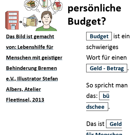
persönliche
Budget?
ist ein
Budget
Das Bild ist gemacht
schwieriges
von: Lebenshilfe für
Wort für einen
Menschen mit geistiger
.
Geld - Betrag
Behinderung Bremen
e.V., Illustrator Stefan
So spricht man
Albers, Atelier
das:
bü
Fleetinsel, 2013
.
dschee
Das ist
Geld
für Menschen