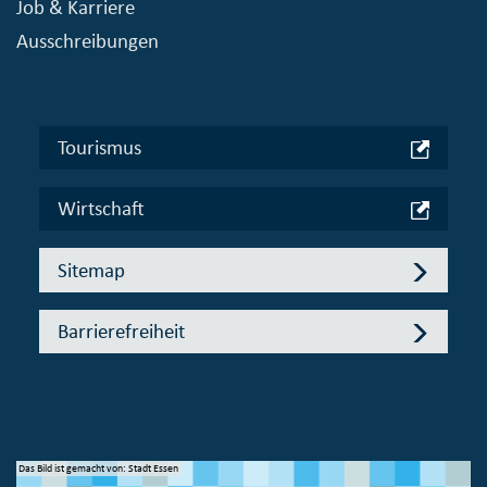
Job & Karriere
Ausschreibungen
Tourismus
Wirtschaft
Sitemap
Barrierefreiheit
Das Bild ist gemacht von: Stadt Essen
Das