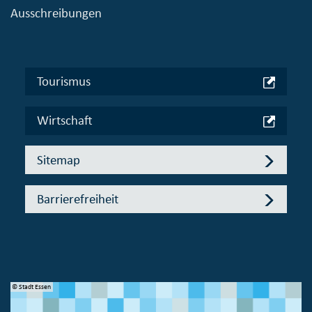
Ausschreibungen
Tourismus
Wirtschaft
Sitemap
Barrierefreiheit
© Stadt Essen
© 