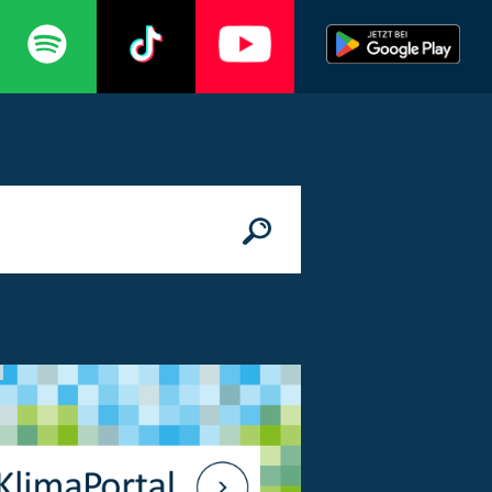
n
© Bundesministerium des Innern, für Bau 