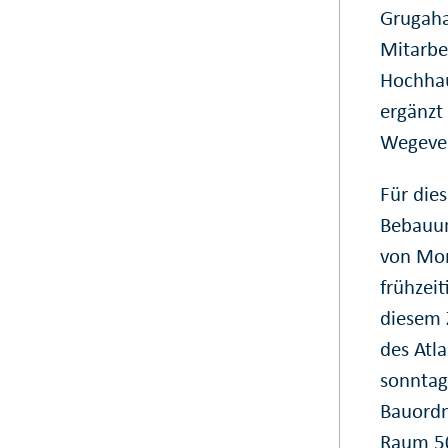
Grugaha
Mitarbe
Hochhau
ergänzt 
Wegever
Für die
Bebauun
von Mont
frühzeit
diesem 
des Atl
sonntag
Bauordn
Raum 50