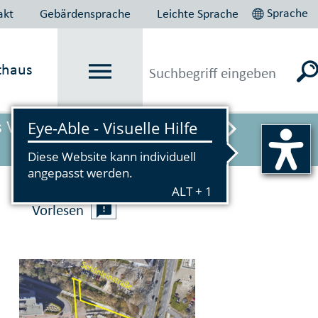
Sprache
akt
Gebärdensprache
Leichte Sprache
thaus
s Verbot gilt vorübergehend ab
Vorlesen