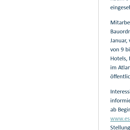
eingese
Mitarbe
Bauordn
Januar,
von 9 bi
Hotels,
im Atla
öffentli
Interess
informi
ab Begin
www.es
Stellu