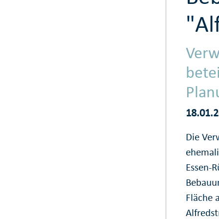
"Al
Verw
betei
Plan
18.01.
Die Verw
ehemali
Essen-R
Bebauun
Fläche 
Alfreds