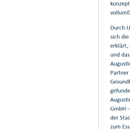
konzept
vollumfä
Durch U
sich di
erklärt
und das
Augusti
Partner
Gesundh
gefunde
Augusti
GmbH – 
der Sta
zum Ess