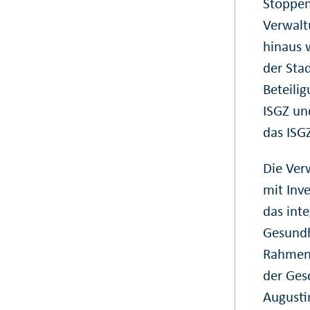
Stoppen
Verwalt
hinaus 
der Sta
Beteili
ISGZ un
das ISGZ
Die Ver
mit Inv
das int
Gesundh
Rahmen 
der Ges
Augusti