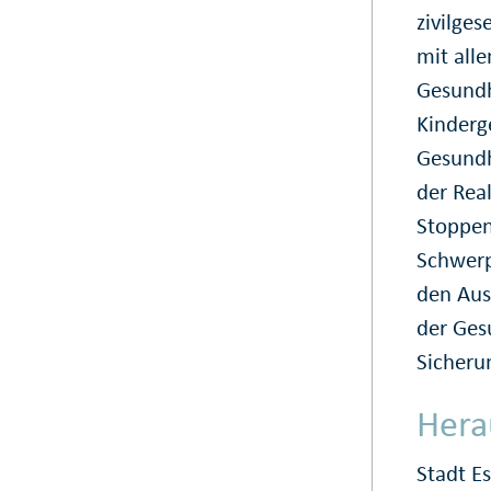
zivilges
mit all
Gesundh
Kinderg
Gesundh
der Real
Stoppen
Schwerp
den Aus
der Ges
Sicheru
Hera
Stadt E