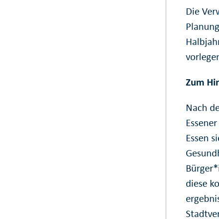
Die Ver
Planung
Halbjah
vorlege
Zum Hi
Nach de
Essener
Essen s
Gesundh
Bürger*i
diese ko
ergebni
Stadtve