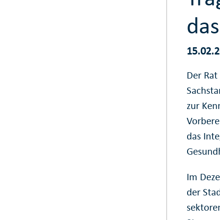
das
15.02.
Der Rat
Sachsta
zur Ken
Vorbere
das Int
Gesundh
Im Deze
der Stad
sektore