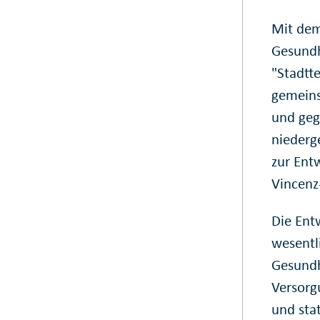
Mit dem
Gesundh
"Stadtte
gemeins
und geg
niederg
zur Ent
Vincenz
Die Entw
wesentl
Gesundh
Versorg
und sta