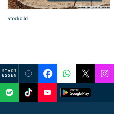
© Stadt Essen / utreht via Canva.com
Stockbild