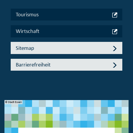
Tourismus
Wirtschaft
Sitemap
Barrierefreiheit
© Stadt Essen
© 