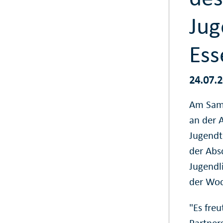
Jug
Ess
24.07.
Am Sams
an der 
Jugendt
der Abs
Jugendl
der Woc
"Es freu
Partner