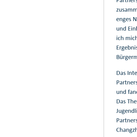
zusamme
enges N
und Einb
ich mich
Ergebnis
Bürgerme
Das Int
Partner
und fand
Das The
Jugendl
Partner
Changzh