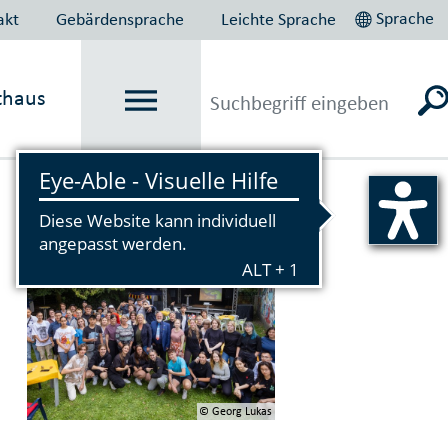
Sprache
akt
Gebärdensprache
Leichte Sprache
thaus
Vorlesen
© Georg Lukas