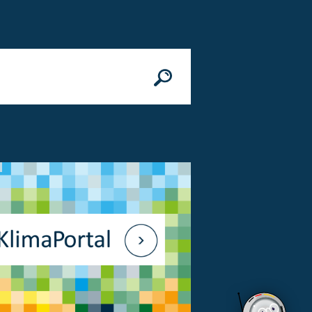
n
© Bundesministerium des Innern, für Bau 