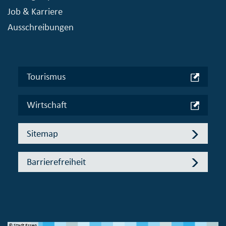
Job & Karriere
Ausschreibungen
Tourismus
Wirtschaft
Sitemap
Barrierefreiheit
© Stadt Essen
© 