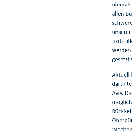
niemals
allen Bü
schwere
unserer 
trotz al
werden 
gesetzt
Aktuell 
darunte
Aviv. D
möglich
Rückkeh
Oberbür
Wochene