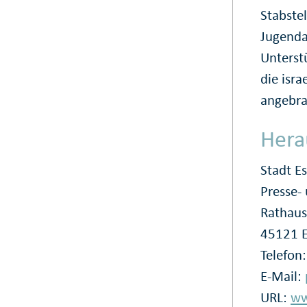
Stabstel
Jugenda
Unterst
die isr
angebra
Hera
Stadt E
Presse
Rathaus
45121 
Telefon
E-Mail:
URL:
ww