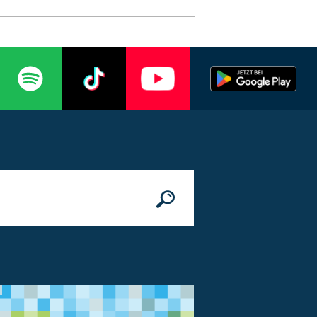
n
© Bundesministerium des Innern, für Bau 