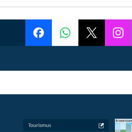
© Manifesta 16 Ruhr gGmbH
© Stadt Esse
Tourismus