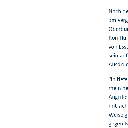
Nach de
am verg
Oberbür
Ron Huld
von Ess
sein auf
Ausdruc
"In tie
mein her
Angriff
mit sic
Weise ge
gegen Is