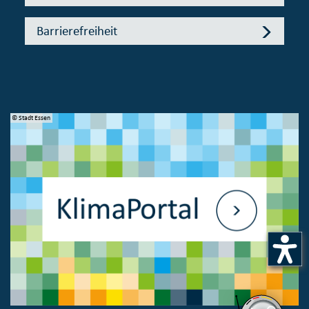
Barrierefreiheit
© Stadt Essen
© 