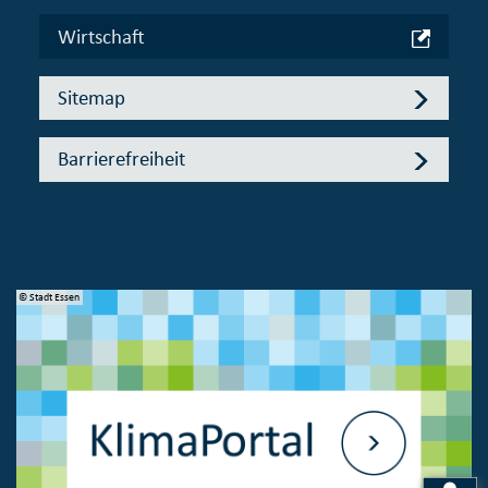
Wirtschaft
Sitemap
Barrierefreiheit
© Stadt Essen
© 