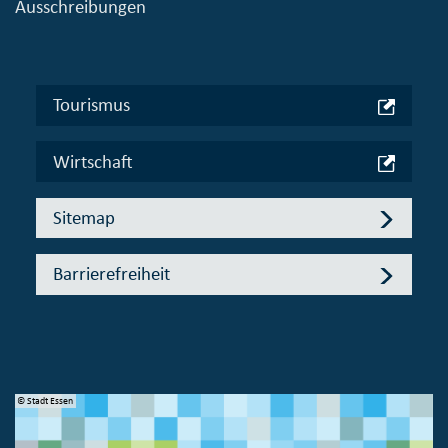
Ausschreibungen
Tourismus
Wirtschaft
Sitemap
Barrierefreiheit
© Stadt Essen
© 