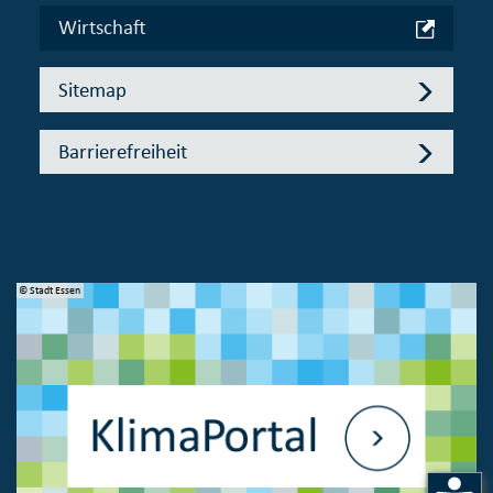
Wirtschaft
Sitemap
Barrierefreiheit
© Stadt Essen
© 