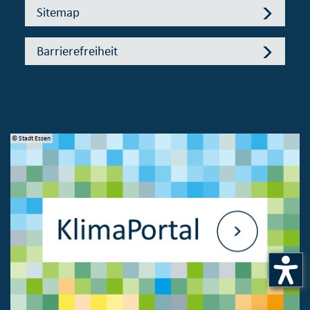
Sitemap
Barrierefreiheit
© Stadt Essen
© 