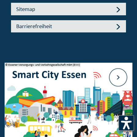
Sitemap
Barrierefreiheit
© Essener Versorgungs- und Verkehrsgesellschaft mbH (EVV)
© 