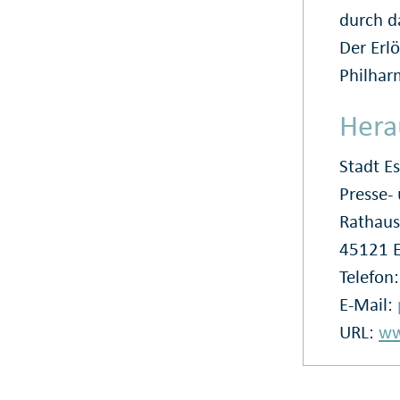
durch d
Der Erl
Philhar
Hera
Stadt E
Presse
Rathaus
45121 
Telefon
E-Mail:
URL:
ww