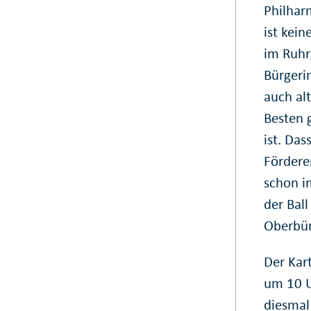
Philharm
ist kei
im Ruhrg
Bürgeri
auch al
Besten 
ist. Das
Fördere
schon i
der Ball
Oberbür
Der Kar
um 10 U
diesmal