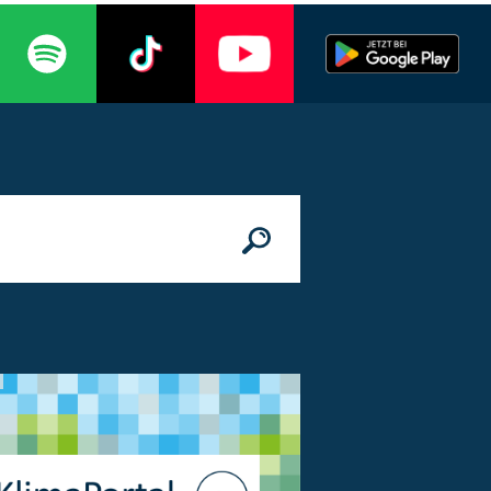
n
© Bundesministerium des Innern, für Bau 