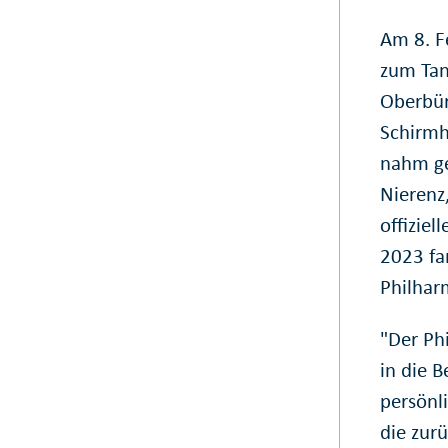
Am 8. F
zum Tan
Oberbür
Schirmh
nahm ge
Nierenz
offiziel
2023 fa
Philhar
"Der Ph
in die B
persönl
die zurü