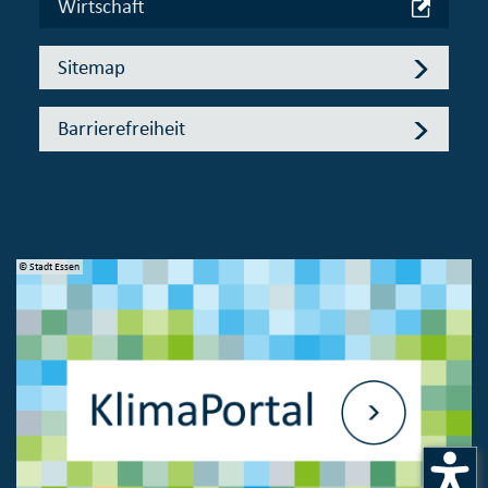
Wirtschaft
Sitemap
Barrierefreiheit
© Stadt Essen
© 