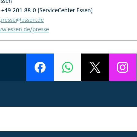
Essen
: +49 201 88-0 (ServiceCenter Essen)
presse@essen.de
w.essen.de/presse