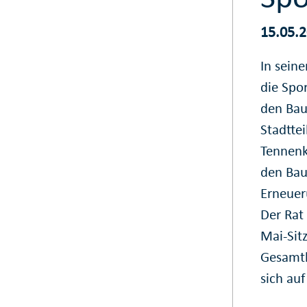
15.05.
In seine
die Spo
den Bau
Stadtte
Tennenkl
den Bau
Erneuer
Der Rat 
Mai-Sit
Gesamtk
sich auf