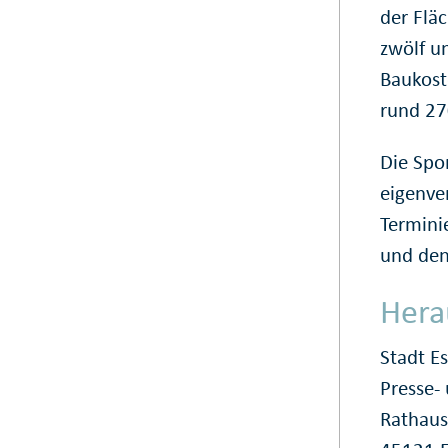
der Flä
zwölf u
Baukost
rund 27
Die Spo
eigenve
Termini
und den
Hera
Stadt E
Presse
Rathaus