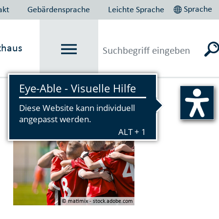
Sprache
akt
Gebärdensprache
Leichte Sprache
thaus
Vorlesen
© matimix - stock.adobe.com