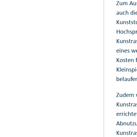
Zum Aus
auch di
Kunstst
Hochspr
Kunstra
eines w
Kosten 
Kleinspi
belaufe
Zudem w
Kunstra
erricht
Abnutzu
Kunstra