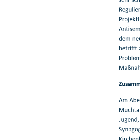
Regulie
Projekt
Antisem
dem neu
betrifft
Problem.
Maßnah
Zusamm
Am Aben
Muchtar
Jugend, 
Synagog
Kirchen