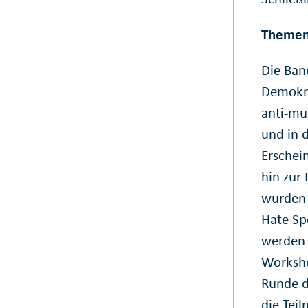
Themen
Die Ban
Demokra
anti-mu
und in 
Erschei
hin zur
wurden 
Hate Sp
werden 
Worksho
Runde d
die Tei