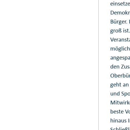
einsetze
Demokra
Bürger. 
groß is
Veranst
möglich
angespa
den Zus
Oberbür
geht an
und Spo
Mitwirk
beste V
hinaus I
Schließ