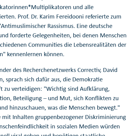
ikatorinnen*Multiplikatoren und alle
ierten. Prof. Dr. Karim Fereidooni referierte zum
Antimuslimischer Rassismus. Eine deutsche
 und forderte Gelegenheiten, bei denen Menschen
schiedenen Communities die Lebensrealitäten der
n" kennenlernen können.
nder des Recherchenetzwerks Correctiv, David
n, sprach sich dafür aus, die Demokratie
t zu verteidigen: "Wichtig sind Aufklärung,
tion, Beteiligung – und Mut, sich Konflikten zu
 und hinzuschauen, was die Menschen bewegt."
e mit Inhalten gruppenbezogener Diskriminierung
schenfeindlichkeit in sozialen Medien würden
nell viral gehen und benötigen staatliche