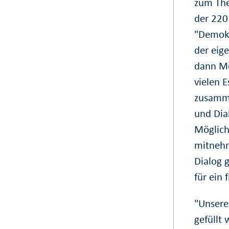
zum The
der 220
"Demokr
der eig
dann Me
vielen 
zusamme
und Dia
Möglich
mitnehm
Dialog 
für ein 
"Unsere
gefüllt 