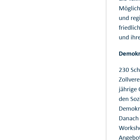
Möglich
und regi
friedlic
und ihr
Demokra
230 Sch
Zollvere
jährige
den Sozi
Demokra
Danach 
Worksho
Angebot