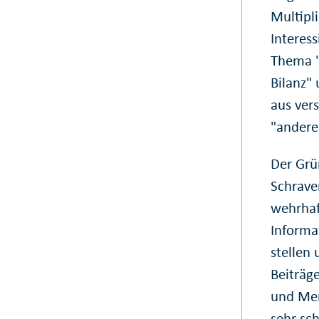
Multipl
Interess
Thema "
Bilanz"
aus ver
"andere
Der Grü
Schrave
wehrhaf
Informa
stellen
Beiträg
und Men
sehr sch