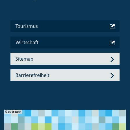
Tourismus
Wirtschaft
Sitemap
Barrierefreiheit
© Stadt Essen
© 