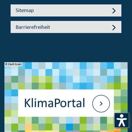
Sitemap
Barrierefreiheit
© Stadt Essen
© 