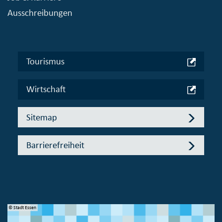
Ausschreibungen
Tourismus
Wirtschaft
Sitemap
Barrierefreiheit
© Stadt Essen
© 