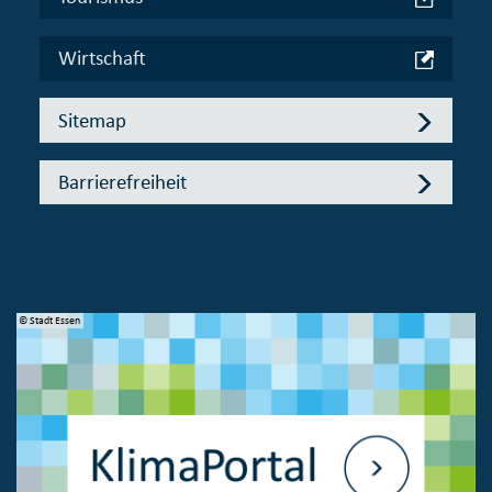
Wirtschaft
Sitemap
Barrierefreiheit
© Stadt Essen
© 