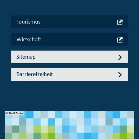
Tourismus
Wirtschaft
Sitemap
Barrierefreiheit
© Stadt Essen
© 