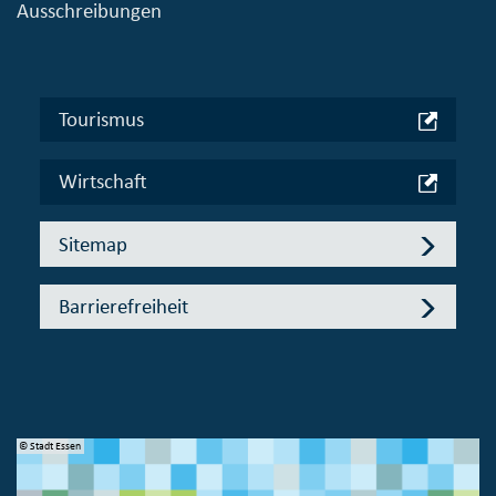
Ausschreibungen
Tourismus
Wirtschaft
Sitemap
Barrierefreiheit
© Stadt Essen
© 