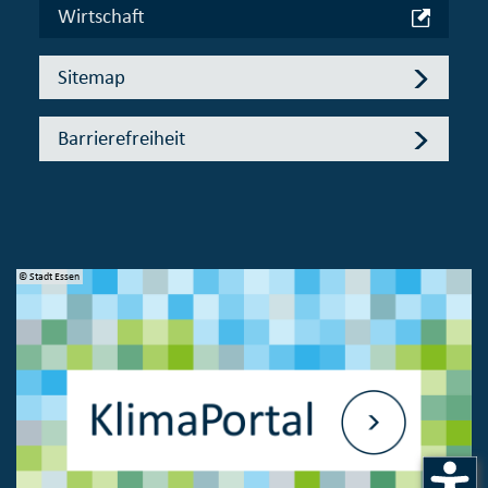
Wirtschaft
Sitemap
Barrierefreiheit
© Stadt Essen
© 