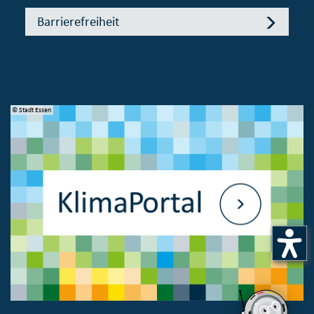
Barrierefreiheit
© Stadt Essen
© 