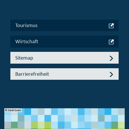
Tourismus
Wirtschaft
Sitemap
Barrierefreiheit
© Stadt Essen
© 