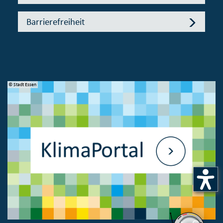
Barrierefreiheit
© Stadt Essen
© 