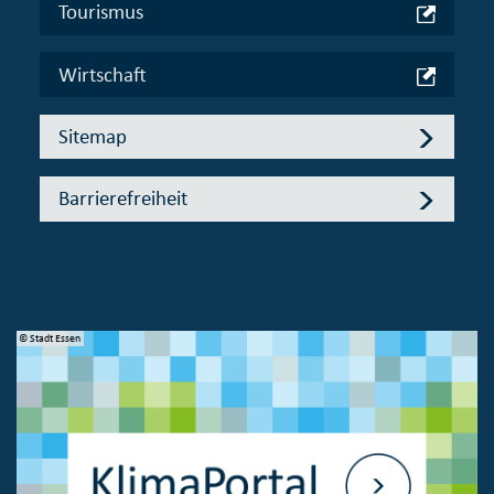
Tourismus
Wirtschaft
Sitemap
Barrierefreiheit
© Stadt Essen
© 