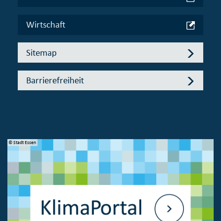
Wirtschaft
Sitemap
Barrierefreiheit
© Stadt Essen
© 