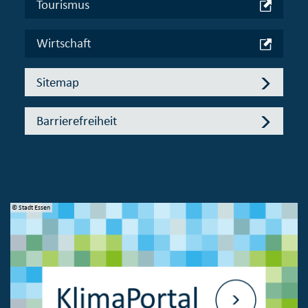
Tourismus
Wirtschaft
Sitemap
Barrierefreiheit
© Stadt Essen
© 