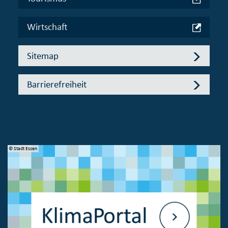
Wirtschaft
Sitemap
Barrierefreiheit
© Stadt Essen
© 