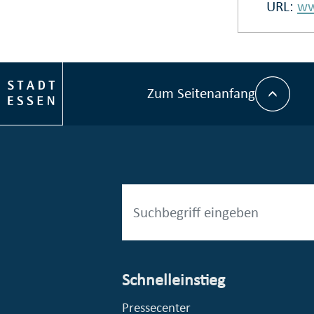
URL:
ww
Zum Seitenanfang
Schnelleinstieg
esellschaft mbH (EVV)
© Stadt Essen, Presse- und Kommunikationsamt
Pressecenter