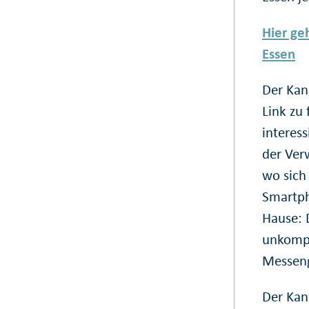
Hier ge
Essen
Der Kan
Link zu
interes
der Ver
wo sich 
Smartph
Hause: 
unkompl
Messeng
Der Kana