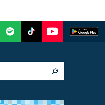
n
© Bundesministerium des Innern, für Bau 