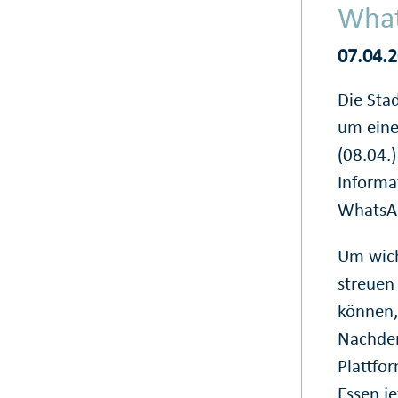
What
07.04.
Die Sta
um eine
(08.04.
Informa
WhatsAp
Um wich
streuen 
können,
Nachdem
Plattfor
Essen j