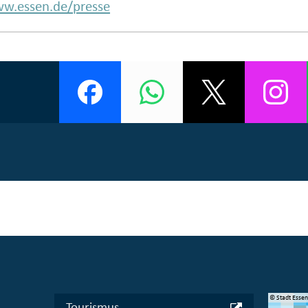
w.essen.de/presse
© Manifesta 16 Ruhr gGmbH
© Stadt Esse
Tourismus