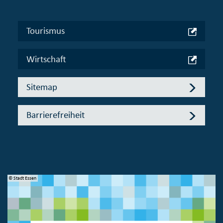
Tourismus
Wirtschaft
Sitemap
Barrierefreiheit
© Stadt Essen
© 