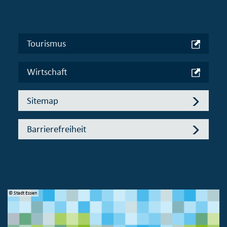
Tourismus
Wirtschaft
Sitemap
Barrierefreiheit
© Stadt Essen
© 