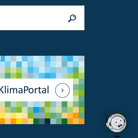
n
© Bundesministerium des Innern, für Bau 