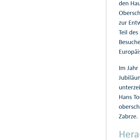
den Hau
Obersch
zur Ent
Teil de
Besuche
Europäi
Im Jahr
Jubiläu
unterze
Hans To
obersch
Zabrze.
Hera