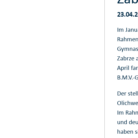
23.04.
Im Janu
Rahmen 
Gymnasi
Zabrze 
April f
B.M.V.-
Der ste
Olichwe
Im Rahm
und deu
haben s