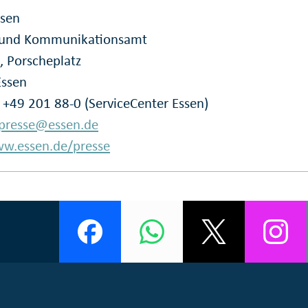
ssen
- und Kommunikationsamt
, Porscheplatz
Essen
: +49 201 88-0 (ServiceCenter Essen)
presse@essen.de
w.essen.de/presse