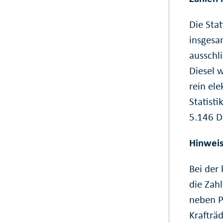
Die Stat
insgesa
ausschl
Diesel 
rein el
Statist
5.146 Di
Hinweis
Bei der
die Zahl
neben P
Krafträ