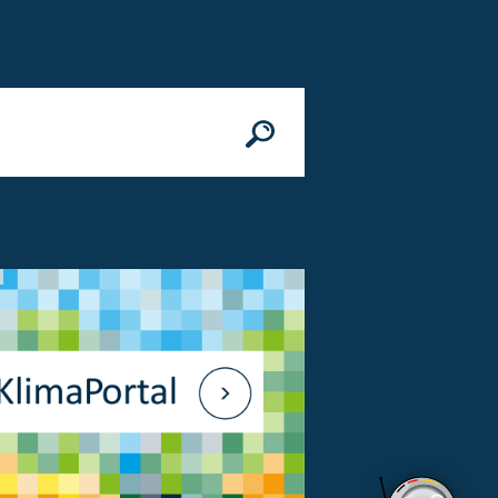
n
© Bundesministerium des Innern, für Bau 