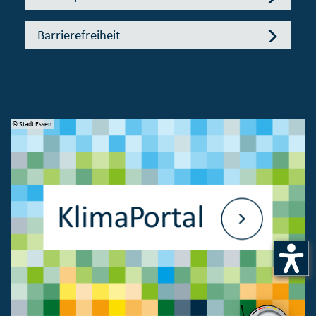
Barrierefreiheit
© Stadt Essen
© 