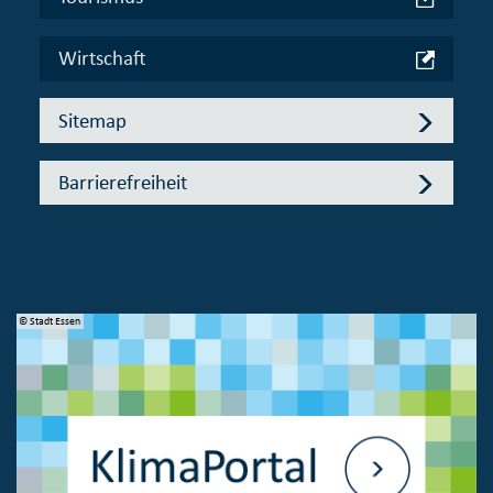
Wirtschaft
Sitemap
Barrierefreiheit
© Stadt Essen
© 