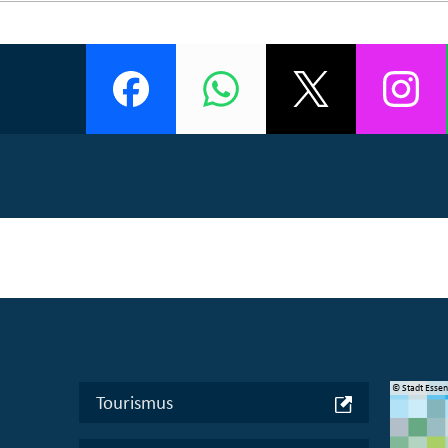
© Manifesta 16 Ruhr gGmbH
© Stadt Esse
Tourismus