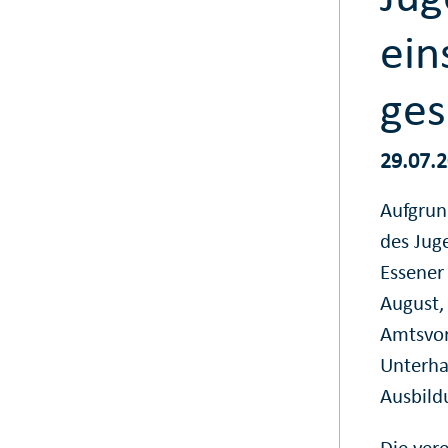
ein
ges
29.07.
Aufgrun
des Jug
Essener 
August, 
Amtsvor
Unterha
Ausbild
Die ver