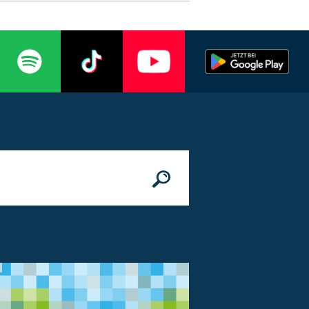
n
© Bundesministerium des Innern, für Bau 