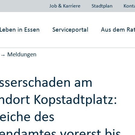
Job & Karriere
Stadtplan
Kont
Leben in
Essen
Serviceportal
Aus dem Ra
Meldungen
→
sserschaden am
ndort Kopstadtplatz:
eiche des
endamtes vorerst bis