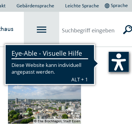
Sprache
akt
Gebärdensprache
Leichte Sprache
thaus
Vorlesen
© Elke Brochhagen, Stadt Essen