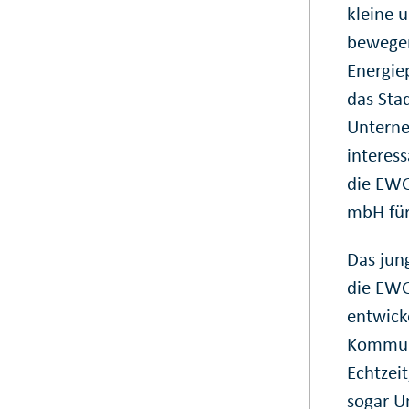
kleine 
bewegen
Energiep
das Sta
Unterne
interes
die EWG
mbH für
Das jun
die EWG
entwicke
Kommuni
Echtzeit
sogar U