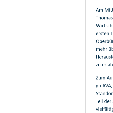
Am Mitt
Thomas 
Wirtsch
ersten 
Oberbürg
mehr üb
Herausf
zu erfah
Zum Auf
go AVA,
Standor
Teil de
vielfäl