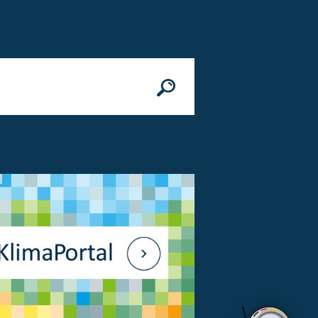
n
© Bundesministerium des Innern, für Bau 