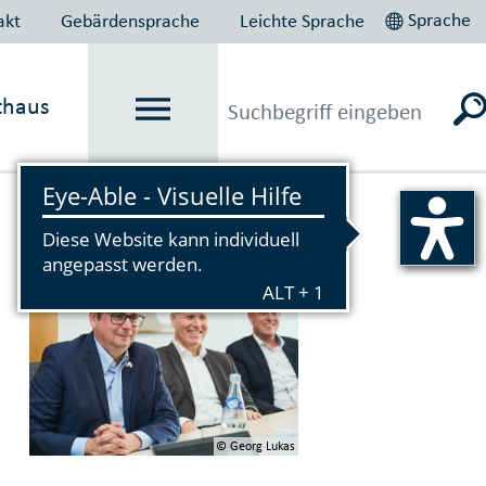
Sprache
akt
Gebärdensprache
Leichte Sprache
thaus
Vorlesen
© Georg Lukas