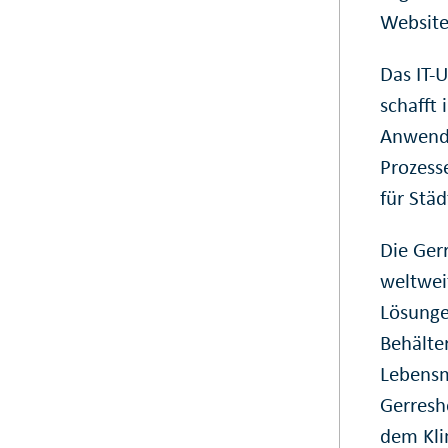
Website
Das IT-
schafft
Anwendu
Prozess
für Stä
Die Ger
weltwei
Lösunge
Behälte
Lebensm
Gerresh
dem Kli