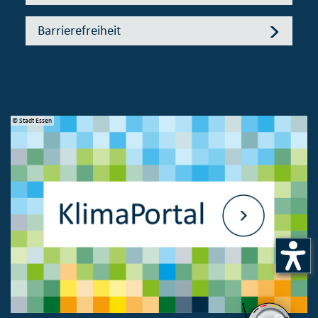
Barrierefreiheit
© Stadt Essen
© 