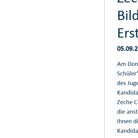
Bil
Ers
05.09.
Am Donn
Schüler
des Jug
Kandida
Zeche C
die ans
ihnen d
Kandida