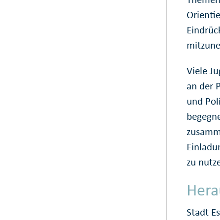
Orienti
Eindrüc
mitzun
Viele J
an der P
und Pol
begegne
zusamme
Einladu
zu nutz
Hera
Stadt E