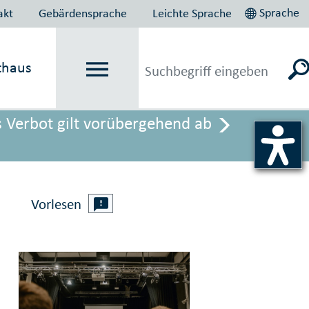
Sprache
akt
Gebärdensprache
Leichte Sprache
thaus
s Verbot gilt vorübergehend ab
Vorlesen