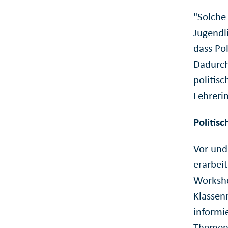
"Solche
Jugendl
dass Po
Dadurch
politisc
Lehrerin
Politis
Vor und
erarbei
Worksho
Klassen
informi
Themenf