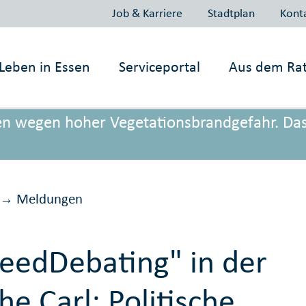
Job & Karriere
Stadtplan
Kont
Leben in
Essen
Serviceportal
Aus dem Ra
onen wegen hoher Vegetationsbrandgefahr. Da
Meldungen
→
eedDebating" in der
he Carl: Politische