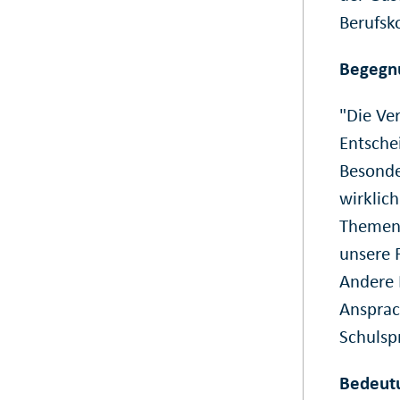
Berufsk
Begegn
"Die Ve
Entsche
Besonde
wirklic
Themen 
unsere 
Andere 
Ansprac
Schulsp
Bedeutu