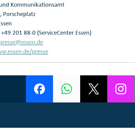
- und Kommunikationsamt
, Porscheplatz
Essen
: +49 201 88-0 (ServiceCenter Essen)
presse@essen.de
w.essen.de/presse