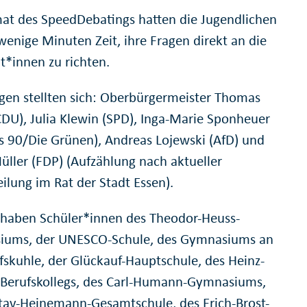
at des SpeedDebatings hatten die Jugendlichen
wenige Minuten Zeit, ihre Fragen direkt an die
t*innen zu richten.
gen stellten sich: Oberbürgermeister Thomas
CDU), Julia Klewin (SPD), Inga-Marie Sponheuer
s 90/Die Grünen), Andreas Lojewski (AfD) und
üller (FDP) (Aufzählung nach aktueller
eilung im Rat der Stadt Essen).
 haben Schüler*innen des Theodor-Heuss-
iums, der UNESCO-Schule, des Gymnasiums an
fskuhle, der Glückauf-Hauptschule, des Heinz-
-Berufskollegs, des Carl-Humann-Gymnasiums,
tav-Heinemann-Gesamtschule, des Erich-Brost-