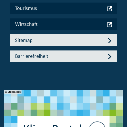
Tourismus
Wirtschaft
Sitemap
Barrierefreiheit
© Stadt Essen
© 