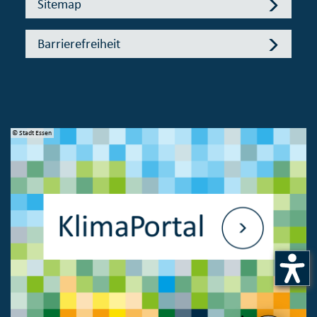
Sitemap
Barrierefreiheit
© Stadt Essen
© 