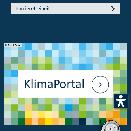
Barrierefreiheit
© Stadt Essen
© 